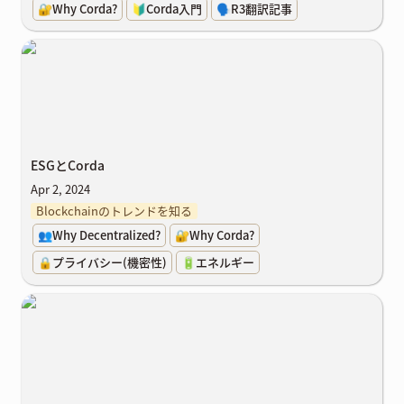
🔐Why Corda?
🔰Corda入門
🗣️R3翻訳記事
ESGとCorda
ESGとCorda
Apr 2, 2024
Blockchainのトレンドを知る
👥Why Decentralized?
🔐Why Corda?
🔒プライバシー(機密性)
🔋エネルギー
デジタルアセットの共創インフラを創出、 Progmatインタビュー記
事