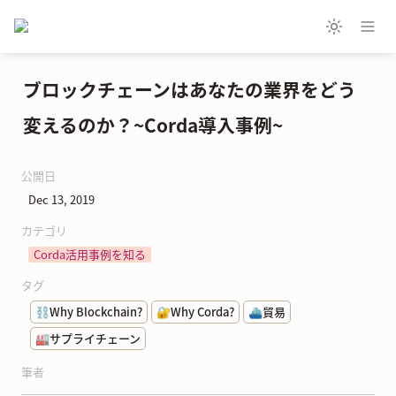
ブロックチェーンはあなたの業界をどう
変えるのか？~Corda導入事例~
公開日
Dec 13, 2019
カテゴリ
Corda活用事例を知る
タグ
⛓️Why Blockchain?
🔐Why Corda?
⛴️貿易
🏭サプライチェーン
筆者