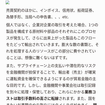
売買契約のほかに、インボイス、信用状、船荷証券、
為替手形、当局への申告書、、、etc.
個人ではなく、企業対企業の取引を考えた場合、1つの
製品を構成する原材料や部品のそれぞれにこのプロセ
スが発生して、さらに出来上がった製品もこのフロー
をたどって輸出されていきます。膨大な数の書類と、そ
れを処理する人のリソースがこの部分に費やされてい
ることは、想像に難くないはずです。
また、サプライチェーン上の支払いや潜在的なリスク
を金融機関が担保することで、輸出者（売主）が確実
に運転資金を確保できるようにするのが貿易金融の主
な目的です。しかし、金融機関や事業会社は取引記録
を別々に処理・保管しており、これらにかかる
業務コ
ストは取引手数料の高さに転嫁
されます。また、国を
またいだ書類のやり取りにはタイムラグが大きく、
顧