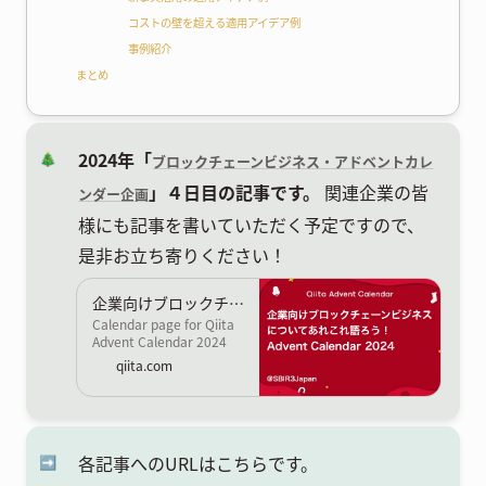
コストの壁を超える適用アイデア例
事例紹介
まとめ
2024年「
🎄
ブロックチェーンビジネス・アドベントカレ
」４日目の記事です。
関連企業の皆
ンダー企画
様にも記事を書いていただく予定ですので、
是非お立ち寄りください！
企業向けブロックチェーンビジネスについてあれこれ語ろう！ - Qiita Advent Calendar 2024 - Qiita
Calendar page for Qiita
Advent Calendar 2024
regarding 企業向けブロッ
qiita.com
クチェーンビジネスについ
てあれこれ語ろう！.
各記事へのURLはこちらです。
➡️