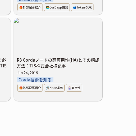
🎁外部記事紹介
🧑‍💻CorDapp開発
🗳️Token-SDK
ンサを
R3 Cordaノードの高可用性(HA)とその構
成方
成方法：TIS株式会社様記事
サを必
R3 Cordaノードの高可用性(HA)とその構成
IS
方法：TIS株式会社様記事
Jan 24, 2019
Corda技術を知る
🎁外部記事紹介
🛠️Node運用
🎡可用性