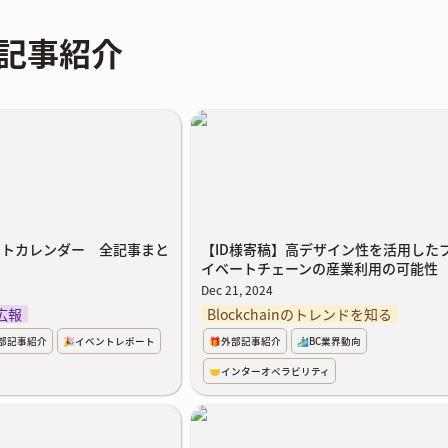
部記事紹介
ベントカレンダー 全記事ま
【ID様寄稿】高デザイン性を活用
ライベートチェーンの産業利用の可
ベントカレンダー 全記事まと
【ID様寄稿】高デザイン性を活用した
イベートチェーンの産業利用の可能性
Dec 21, 2024
 広報
Blockchainのトレンドを知る
外部記事紹介
🎉イベントレポート
🎁外部記事紹介
🏄‍♂️BC業界動向
🤝インターオペラビリティ
chment：TIS株式会社様記事
Corda Oracle：TIS株式会社様記事