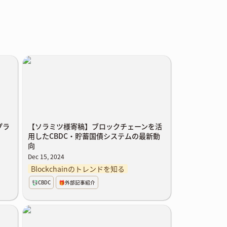
したプ
【ソラミツ様寄稿】ブロックチェーンを
能性
活用したCBDC・貯蓄国債システムの最
新動向
プラ
【ソラミツ様寄稿】
ブロックチェーンを活
用したCBDC・貯蓄国債システムの最新動
向
Dec 15, 2024
Blockchainのトレンドを知る
💱CBDC
🎁外部記事紹介
Corda Enterprise4.7『Archive Service』
機能検証：TIS株式会社様記事