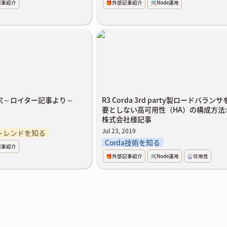
記事紹介
🎁外部記事紹介
🛠️Node運用
し穴～ロイター記事より～
R3 Corda 3rd party製ロードバラ
必要としない高可用性（HA）の構
法:TIS株式会社様記事
し穴～ロイター記事より～
R3 Corda 3rd party製ロードバラン
要としない高可用性（HA）の構成方法:T
株式会社様記事
Jul 23, 2019
nのトレンドを知る
Corda技術を知る
記事紹介
🎁外部記事紹介
🛠️Node運用
🎡可用性