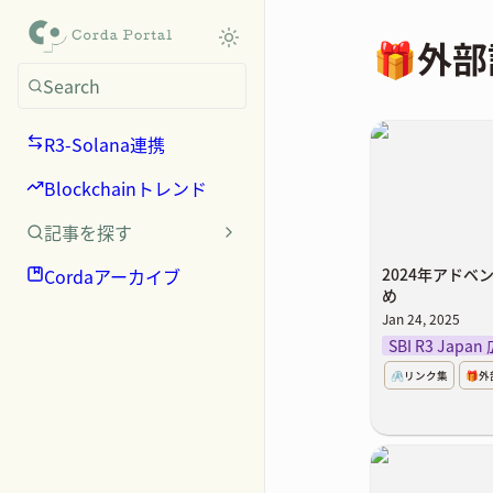
🎁外
Search
2024年アド
R3-Solana連携
とめ
Blockchainトレンド
記事を探す
Cordaアーカイブ
2024年アド
め
Jan 24, 2025
SBI R3 Japan
🖇️リンク集
🎁
Corda atta