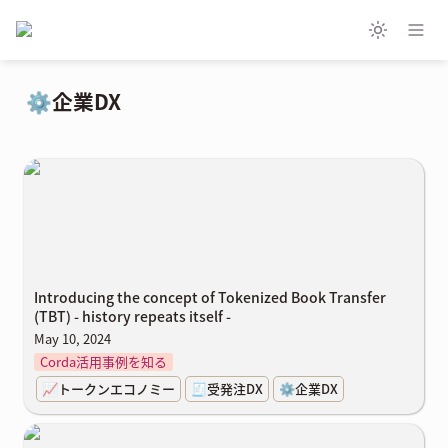
⚙️企業DX
Introducing the concept of Tokenized Book Transfer (TBT) -
history repeats itself -
Introducing the concept of Tokenized Book Transfer
(TBT) -
history repeats itself
-
May 10, 2024
Corda活用事例を知る
📈トークンエコノミー
🧾受発注DX
⚙️企業DX
温故知新：Tokenized Book Transfer (TBT)のコンセプト紹介