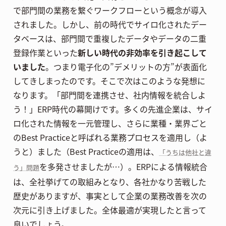
で部門間の業務を繋ぐワークフローという概念が導入
されました。しかし、前の時代でサイロ化されたデー
タベースは、部門間で重複したデータやデータの二重
登録作業といった
新しい時代の非効率を引き起こして
いました
。つまり電子化の”デメリットの方”が表面化
してきしまったのです。そこで次はこのような発想に
なります。「部門間を連携させ、社内情報を統合しよ
う！」ERP時代の幕開けです。多くの先進企業は、サイ
ロ化された情報を一元管理し、さらに業種・業界ごと
のBest Practiceと呼ばれる業務プロセスを適用し（よ
うと）ました（Best Practiceの適用は、
「うちは他社と違
を多発させましたが…）。ERPによる情報統合
う」問題
は、全社挙げての取組みとなり、各社かなり苦戦した
歴史がありますが、事実として企業の業務改善を次の
次元に引き上げました。全体最適が実現したと言って
良いでしょう。