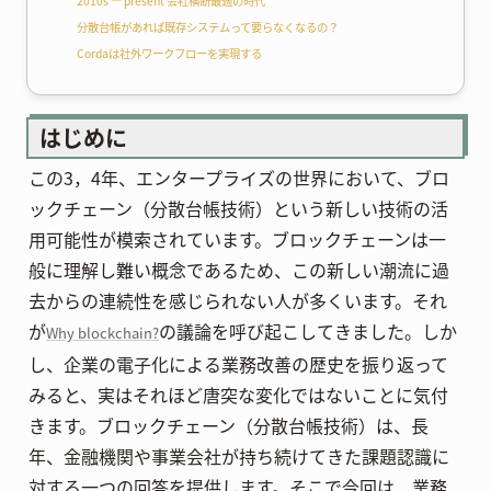
2010s — present 会社横断最適の時代
分散台帳があれば既存システムって要らなくなるの？
Cordaは社外ワークフローを実現する
はじめに
この3，4年、エンタープライズの世界において、ブロ
ックチェーン（分散台帳技術）という新しい技術の活
用可能性が模索されています。ブロックチェーンは一
般に理解し難い概念であるため、この新しい潮流に過
去からの連続性を感じられない人が多くいます。それ
が
の議論を呼び起こしてきました。しか
Why blockchain?
し、企業の電子化による業務改善の歴史を振り返って
みると、実はそれほど唐突な変化ではないことに気付
きます。ブロックチェーン（分散台帳技術）は、長
年、金融機関や事業会社が持ち続けてきた課題認識に
対する一つの回答を提供します。そこで今回は、業務