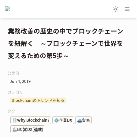
業務改善の歴史の中でブロックチェーン
を紐解く　～ブロックチェーンで世界を
変えるための第5歩～
公開日
Jun 4, 2019
カテゴリ
Blockchainのトレンドを知る
タグ
⛓️Why Blockchain?
⚙️企業DX
⛴️貿易
🦾BC✖️DX(連載)