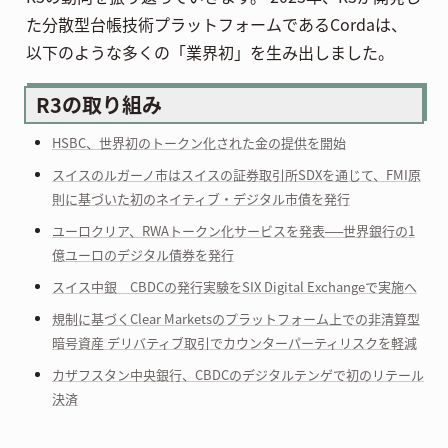
た分散型台帳技術プラットフォームであるCordaは、
以下のような多くの「業界初」を生み出しました。
R3の取り組み
HSBC、世界初のトークン化された金の提供を開始
スイスのルガーノ市はスイスの証券取引所SDXを通じて、FMI原
則に基づいた初のネイティブ・デジタル市債を発行
ユーロクリア、RWAトークン化サービスを発表──世界銀行の1
億ユーロのデジタル債券を発行
スイス中銀 CBDCの発行実験をSIX Digital Exchangeで実施へ
規制に基づくClear Marketsのプラットフォーム上での非清算型
暗号資産 デリバティブ取引でカウンターパーティリスクを軽減
カザフスタン中央銀行、CBDCのデジタルテンゲで初のリテール
決済