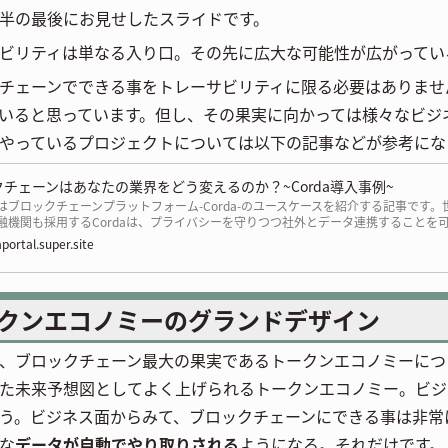
半の最後にお見せしたスライドです。
ビリティは単なる入り口。その先に広大な可能性が広がってい
チェーンでできる事をトレーサビリティに限る必要はありませ
いると思っています。但し、その果実に向かっては様々なビジ
やっているプロジェクトについては以下の記事などが参考にな
チェーンはあなたの業界をどう変えるのか？~Corda導入事例~
はブロックチェーンプラットフォーム-Corda-のユースケースを紹介する記事です。
融機関も採用するCordaは、プライバシーを守りつつ社外とデータ連携することを
。拡張性を備えつつ、これを実現することは既存システムにはできないことでした
portal.super.site
クンエコノミーのグランドデザイン
、ブロックチェーン最大の果実であるトークンエコノミーにつ
た未来予想図としてよく上げられるトークンエコノミー。ビジ
う。ビジネス面からみて、ブロックチェーンにできる事は非常
な
データが自動でやり取りされる
ようになる。それだけです。