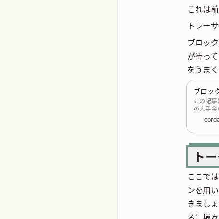
これは前
トレーサ
ブロック
が待って
をうまく
ブロック
この記事
の大手金
にします
corda
トー
ここでは
ンを用い
きましょ
る）様々