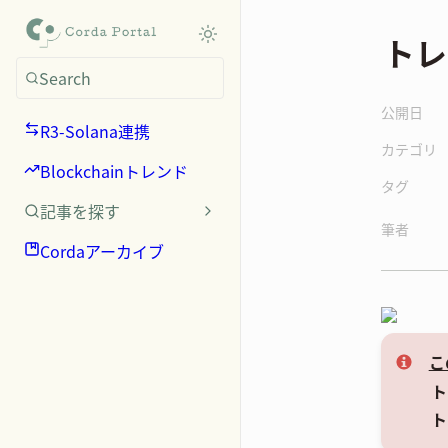
トレ
Search
公開日
R3-Solana連携
カテゴリ
Blockchainトレンド
タグ
記事を探す
筆者
Cordaアーカイブ
こ
ト
ト