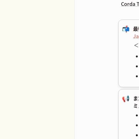
Corda
📬
最
J
＜
📢
ま
ミ