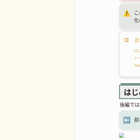
⚠️
こ
化
目
は
ト
To
はじ
後編では
⬅️
前