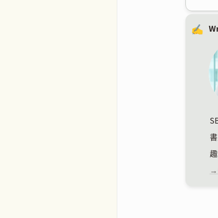
✍️
Wr
S
書
趣
→