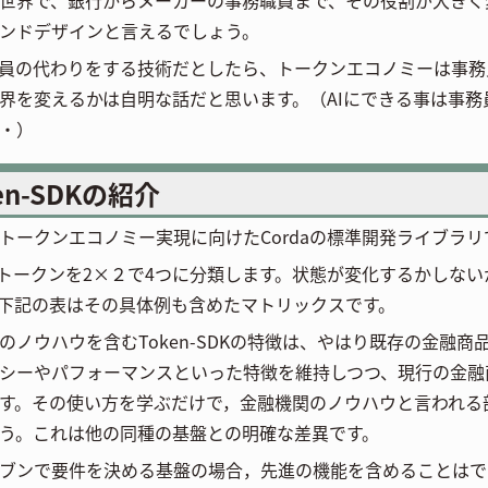
ンドデザインと言えるでしょう。
務員の代わりをする技術だとしたら、トークンエコノミーは事
界を変えるかは自明な話だと思います。（AIにできる事は事
・）
en-SDKの紹介
トークンエコノミー実現に向けたCordaの標準開発ライブラリで
aはトークンを2×２で4つに分類します。状態が変化するかしな
下記の表はその具体例も含めたマトリックスです。
のノウハウを含むToken-SDKの特徴は、やはり既存の金融商
シーやパフォーマンスといった特徴を維持しつつ、現行の金融商品
す。その使い方を学ぶだけで，金融機関のノウハウと言われる
う。これは他の同種の基盤との明確な差異です。
ブンで要件を決める基盤の場合，先進の機能を含めることはで