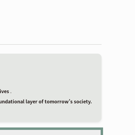
tives
.
undational layer of tomorrow’s society.