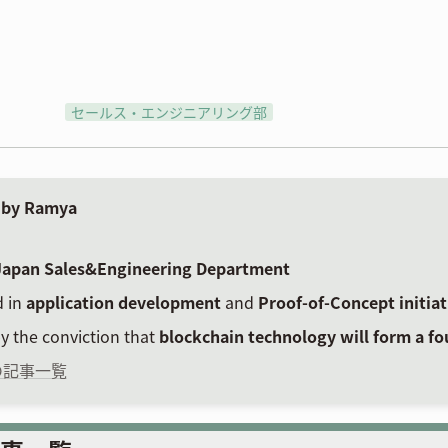
セールス・エンジニアリング部
 by Ramya
Japan Sales&Engineering Department
 in
application development
and
Proof-of-Concept initia
y the conviction that
blockchain technology will form a fo
の記事一覧