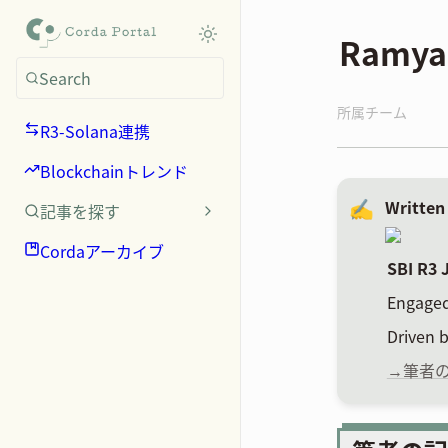
Ramya
Search
所属チーム
R3-Solana連携
Blockchainトレンド
✍️
Written
記事を探す
Cordaアーカイブ
SBI R3 
Engaged
Driven b
→筆者