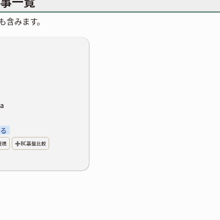
事一覧
も含みます。
na
na
知る
的提携
➕BC基盤比較