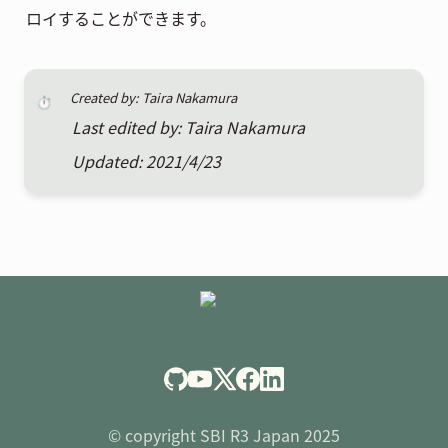
ロイすることができます。
Created by: Taira Nakamura
⏱️
Last edited by: Taira Nakamura
Updated: 2021/4/23
© copyright SBI R3 Japan 2025