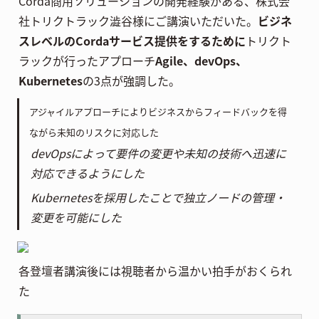
Corda商用ソリューションの開発経験がある、株式会
社トリクトラック澁谷様にご講演いただいた。
ビジネ
スレベルのCordaサービス提供をするために
トリクト
ラックが行ったアプローチ
Agile、devOps、
Kubernetes
の3点が強調した。
アジャイルアプローチによりビジネスからフィードバックを得
ながら未知のリスクに対応した
devOpsによって要件の変更や未知の技術へ迅速に
対応できるようにした
Kubernetesを採用したことで独立ノードの管理・
変更を可能にした
各登壇者講演後には視聴者から温かい拍手がおくられ
た