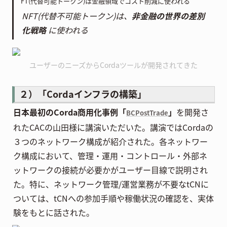
FT(代替可能トークン)は金融領域でコスト削減に使われる
NFT(代替不可能トークン)は、
非金融の世界の差別
化戦略
に使われる
ユーザーのニーズからCordaツールが開発されてきた
２）「Cordaインフラの構築」
日本最初のCorda商用化事例「
」
を開発さ
BCPostTrade
れたCACの山田様に講演いただいた。講演ではCordaの
３つのネットワーク構成が紹介された。各ネットワー
ク構成において、管理・運用・コントロール・外部ネ
ットワークの接続が必要かがユーザー目線で説明され
た。特に、ネットワーク管理/運営業務が不要なtCNに
ついては、tCNへの参加手順や稼働状況の確認を、実体
験をもとに話された。