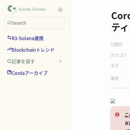
Co
Search
ティ
R3-Solana連携
公開日
Blockchainトレンド
カテゴリ
記事を探す
タグ
Cordaアーカイブ
筆者
こ
R