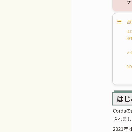
デ
目
は
NF
メ
DID
はじ
Cord
されまし
2021