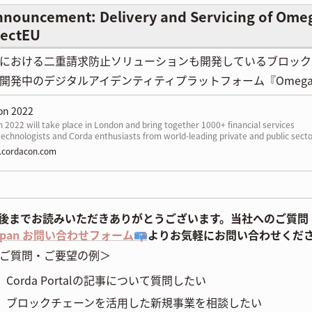
nnouncement: Delivery and Servicing of Omeg
lectEU
における二重請求防止ソリューションも開発しているブロックチェー
開発中のデジタルアイデンティティプラットフォーム『Omeg
on 2022
2022 will take place in London and bring together 1000+ financial services
technologists and Corda enthusiasts from world-leading private and public sect
ons to explore the latest topics impacting the new digital asset economy—
cordacon.com
g from CBDCs to DeFi. This year’s event will also provide more opportunities for
m participants to connect and network.
後までお読みいただきありがとうございます。当社へのご質問
apan お問い合わせフォーム📪
よりお気軽にお問い合わせくだ
ご質問・ご要望の例＞
Corda Portalの記事について質問したい
ブロックチェーンを活用した新規事業を相談したい