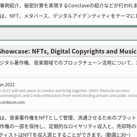
事例紹介、秘密計算を実現するConclaveの紹介などが行われ
は、NFT、メタバース、デジタルアイデンティティをテーマに
howcase: NFTs, Digital Copyrights and Music
デジタル著作権、音楽領域でのブロックチェーン活用について、
on 2022
2022 will take place in London and bring together 1000+ financial services
technologists and Corda enthusiasts from world-leading private and public sect
ons to explore the latest topics impacting the new digital asset economy—
cordacon.com
g from CBDCs to DeFi. This year’s event will also provide more opportunities for
m participants to connect and network.
ousは、音楽著作権をNFTとして管理、流通させるためのプラッ
作権の一部を保持し、定期的なロイヤリティ収入と、売却時の
ティストはNFTを収入源とすることができます。(動画1:30~)