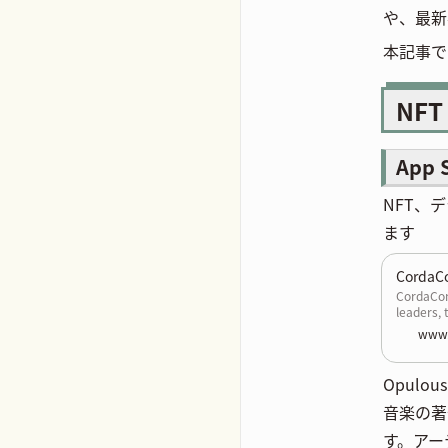
や、最新
本記事で
NFT
App S
NFT、
ます
CordaC
CordaCon 
leaders, 
instituti
www.
everythin
ecosyste
Opul
音楽の著
す。アー