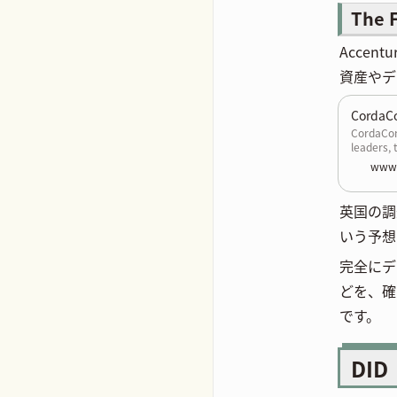
The 
Accen
資産やデ
CordaC
CordaCon 
leaders, 
instituti
www.
everythin
ecosyste
英国の調
いう予想
完全にデ
どを、確
です。
DID