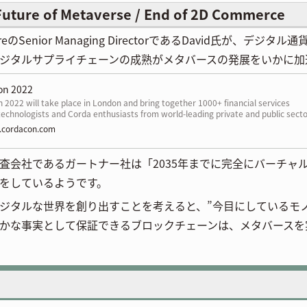
Future of Metaverse / End of 2D Commerce
tureのSenior Managing DirectorであるDavid氏が
ジタルサプライチェーンの成熟がメタバースの発展をいかに加
on 2022
2022 will take place in London and bring together 1000+ financial services
technologists and Corda enthusiasts from world-leading private and public sect
ons to explore the latest topics impacting the new digital asset economy—
cordacon.com
g from CBDCs to DeFi. This year’s event will also provide more opportunities for
m participants to connect and network.
査会社であるガートナー社は「2035年までに完全にバーチャ
をしているようです。
ジタルな世界を創り出すことを考えると、”今目にしているモ
かな事実として保証できるブロックチェーンは、メタバースを