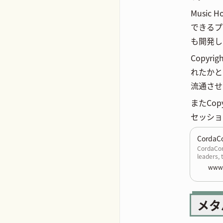
Musi
できるプ
も開発して
Copy
れたかと
流通させ
またCo
セッショ
CordaC
CordaCon 
leaders, 
instituti
www.
everythin
ecosyste
メタ