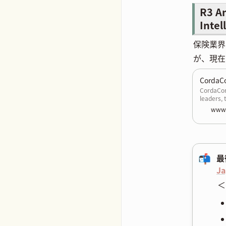
R3 A
Intel
保険業界
が、現在
CordaC
CordaCon 
leaders, 
instituti
www.
everythin
ecosyste
📬
最
J
＜