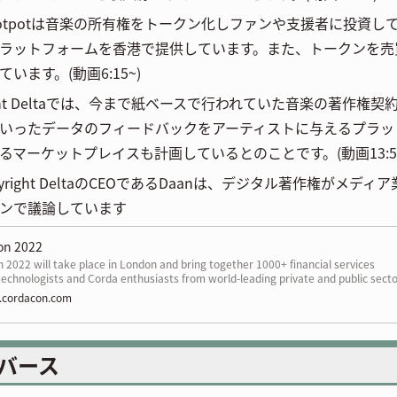
c Hotpotは音楽の所有権をトークン化しファンや支援者に投
ラットフォームを香港で提供しています。また、トークンを売
います。(動画6:15~)
right Deltaでは、今まで紙ベースで行われていた音楽の著作
いったデータのフィードバックをアーティストに与えるプラッ
るマーケットプレイスも計画しているとのことです。(動画13:50
pyright DeltaのCEOであるDaanは、デジタル著作権が
ンで議論しています
on 2022
2022 will take place in London and bring together 1000+ financial services
technologists and Corda enthusiasts from world-leading private and public sect
ons to explore the latest topics impacting the new digital asset economy—
cordacon.com
g from CBDCs to DeFi. This year’s event will also provide more opportunities for
m participants to connect and network.
バース