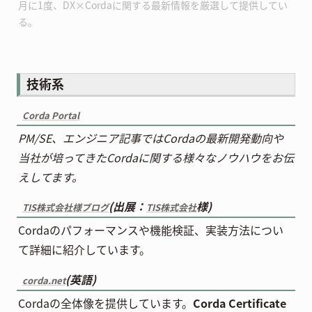
月に1度、DX×Cordaに関する最新情報を厳選して提供してい
る。
技術系
Corda Portal
PM/SE、エンジニア記事ではCordaの最新開発動向や
当社が培ってきたCordaに関する様々なノウハウをお伝
えしてます。
(出展：
様)
TIS株式会社様ブログ
TIS株式会社
Cordaのパフォーマンスや機能検証、実装方法につい
て詳細に紹介しています。
(英語)
corda.net
Cordaの全体像を提供しています。
Corda Certificate