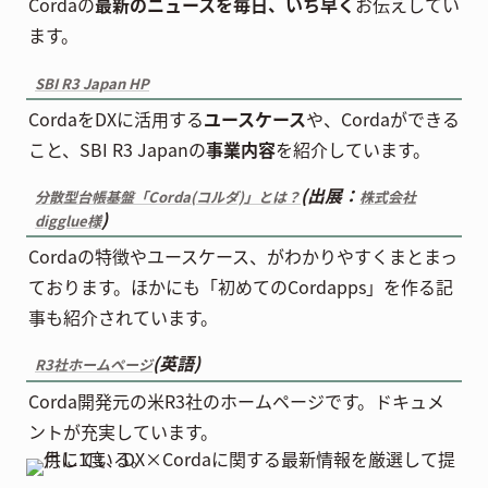
Cordaの
最新のニュースを毎日、いち早く
お伝えしてい
ます。
SBI R3 Japan HP
CordaをDXに活用する
ユースケース
や、Cordaができる
こと、SBI R3 Japanの
事業内容
を紹介しています。
(出展：
分散型台帳基盤「Corda(コルダ)」とは？
株式会社
)
digglue様
Cordaの特徴やユースケース、がわかりやすくまとまっ
ております。ほかにも「初めてのCordapps」を作る記
事も紹介されています。
(英語)
R3社ホームページ
Corda開発元の米R3社のホームページです。ドキュメ
ントが充実しています。