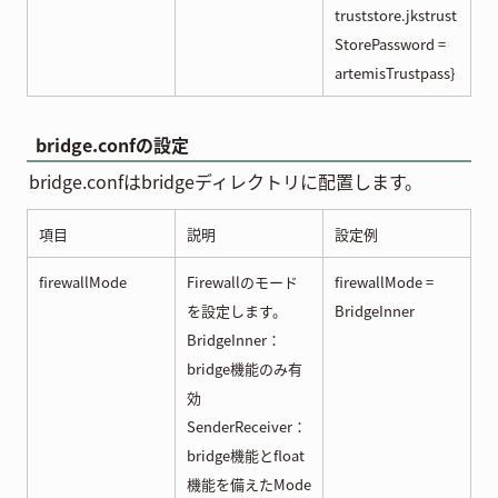
truststore.jkstrust
StorePassword =
artemisTrustpass}
bridge.confの設定
bridge.confはbridgeディレクトリに配置します。
項目
説明
設定例
firewallMode
Firewallのモード
firewallMode =
を設定します。
BridgeInner
BridgeInner：
bridge機能のみ有
効
SenderReceiver：
bridge機能とfloat
機能を備えたMode