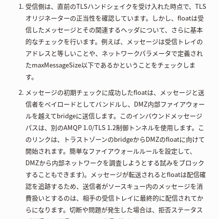
受信側は、直前のTLSハンドシェイクを受け入れた時点で、TLS
オリジネーターの正当性を確認しています。しかし、floatは受
信したメッセージとその関連するヘッダについて、さらに基本
的なチェックを行います。例えば、メッセージは受信トレイの
アドレスと等しいことや、ネットワークパラメータで定義され
たmaxMessageSize以下であるかということをチェックしま
す。
メッセージの初期チェックに成功したfloatは、メッセージと送
信者をペイロードとしてバンドルし、DMZ内部ファイアウォー
ルを越えてbridgeに送信します。このインバウンドメッセージ
パスは、別のAMQP 1.0/TLS 1.2制御トンネルを使用します。こ
のリンクは、トラストゾーンのbridgeからDMZのfloatに向けて
開始されます。簡単なファイアウォールルールを設定して、
DMZから内部ネットワークを調査しようとする試みをブロック
することもできます)。メッセージが転送されるとfloatは配信確
認を追跡するため、送信者がソースキュー内のメッセージを消
費扱いとするのは、相手の受信トレイに最終的に配信されてか
らになります。切断や問題が発生した場合は、拒否ステータス