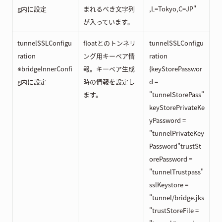
g内に設定
まれるべき文字列
,L=Tokyo,C=JP"
が入っています。
tunnelSSLConfigu
floatとのトンネリ
tunnelSSLConfigu
ration
ング用キーペア情
ration
※bridgeInnerConfi
報。キーペア生成
{keyStorePasswor
g内に設定
時の情報を設定し
d =
ます。
"tunnelStorePass"
keyStorePrivateKe
yPassword =
"tunnelPrivateKey
Password"trustSt
orePassword =
"tunnelTrustpass"
sslKeystore =
"tunnel/bridge.jks
"trustStoreFile =