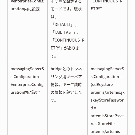
※enterpriseConfig
イ間隔を設定する
"CONTINUOUS_R
uration内に設定
モードです。現状
ETRY"
は、
「DEFAULT」、
「FAIL_FAST」、
「CONTINUOUS_R
ETRY」がありま
す。
messagingServerS
bridgeとのトンネ
messagingServerS
slConfiguration
リング用キーペア
slConfiguration =
※enterpriseConfig
情報。キー生成時
{sslKeystore =
uration内に設定
の情報を設定しま
artemis/artemis.jk
す。
skeyStorePasswor
d =
artemisStorePasst
rustStoreFile =
artemis/artemis-