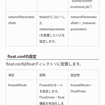
"tunnel/tunnel-
truststore.jks"}
networkParameter
Nodeからコピーし
networkParameter
sPath
た
sPath = ./network-
networkparamete
parameters
rを配置したパスを
設定します。
float.confの設定
float.confはfloatディレクトリに配置します。
項目
説明
設定例
firewallMode
Firewallのモード
firewallMode =
を設定します。
FloatOuter
FloatOuter：float
機能を有効化しま