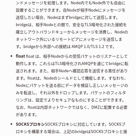
ンドメッセージを処理します。Node内でもNode外でも自由に
設置することができます。自Nodeが相手Nodeにメッセージを
送信したい場合、Nodeはまずbridgeに対して送信します。
bridgeは、相手Nodeとの間で、安全なTLS暗号化された接続を
確立しアウトバウンドキューからメッセージを消費し、Nodeの
ネットワーク外にいるリモートピアにメッセージを送信しま
す。bridgeから外部への接続は AMQP 1.0/TLS 1.2 です。
float
float は、相手Nodeからの受信パケットのリスナーとして
動作します。これらはTLS暗号化されAMQPを通じてbridgeに転
送されます。また、相手Nodeへ確認応答を送信する責任があり
ます。floatは、Nodeのシールドとして機能します。すなわち、
Nodeにパケットを送る前にデータを検証し正しいメッセージの
みを転送し、それ以外をドロップします。パケットのフィルタ
リングは、設定でよりセキュアなものにすることができます。
なお、floatは内部ネットワークではなく、DMZに配置する必要
があります。
SOCKSプロキシ
SOCKSプロキシに対応しています。SOCKSプ
ロキシを構築する場合は、上記のbridgeはSOCKSプロキシと接