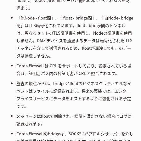
floatは、NodeとArtemisサーバが他Nodeにさらされるのを防
ぎます。
「他Node - float間」、「float - bridge間」、「自Node- bridge
間」はTLS暗号化されています。float - bridge間のトンネル
は、異なるセットのTLS証明書を使用し、Nodeの証明書を使用
しません。DMZ デバイスを通過するデータは暗号化された TLS
チャネルを介して送信されるため、floatが漏洩してもこのデー
タは漏洩しません。
Corda Firewall は CRL をサポートしており、設定されている場
合は、証明書パス内の各証明書が CRL と照合されます。
監査の観点からは、bridgeとfloatのビジネスクリティカルなイ
ベントはファイルに記録されます。将来の実装では、エンター
プライズサービスにデータをポストするように強化される予定
です。
メッセージはfloatで削除され、検証を満たさない場合はログに
記録されます。
Corda Firewallのbridgeは、SOCKS 4/5プロキシサーバーを介し