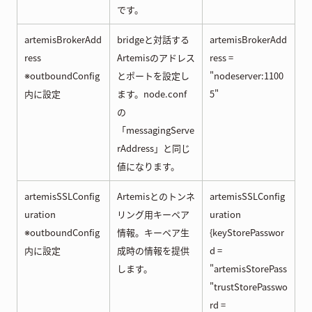
です。
artemisBrokerAdd
bridgeと対話する
artemisBrokerAdd
ress
Artemisのアドレス
ress =
※outboundConfig
とポートを設定し
"nodeserver:1100
内に設定
ます。node.conf
5"
の
「messagingServe
rAddress」と同じ
値になります。
artemisSSLConfig
Artemisとのトンネ
artemisSSLConfig
uration
リング用キーペア
uration
※outboundConfig
情報。キーペア生
{keyStorePasswor
内に設定
成時の情報を提供
d =
します。
"artemisStorePass
"trustStorePasswo
rd =