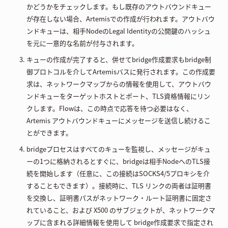
かどうかをチェックします。もし既存のアウトバウンドキュー
が存在しない場合、Artemisでの作成が行われます。アウトバウ
ンドキューは、相手NodeのLegal Identityの公開鍵のハッシュ
を元に一意的な名前が付与されます。
キューの作成が完了すると、併せてbridge作成要求もbridge制
御プロトコルを介してArtemisバスに発行されます。この作成要
求は、ネットワークマップからの情報を使用して、アウトバウ
ンドキューをターゲットホストとポート、TLS資格情報にリン
クします。Flowは、この時点で応答を待つ必要はなく、
Artemis アウトバウンドキューにメッセージを送信し続けるこ
とができます。
bridgeプロセスはすべてのキューを監視し、メッセージがキュ
ーの1つに格納されるとすぐに、bridgeは相手NodeへのTLS接
続を開始します（任意に、この接続はSOCKS4/5プロキシを介
することもできます）。接続時に、TLS リンクの両者は証明書
を交換し、証明書パスがネットワーク・ルート証明書に固定さ
れていること、および X500 のサブジェクトが、ネットワークマ
ップに含まれる詳細情報を使用して bridge作成要求で指定され