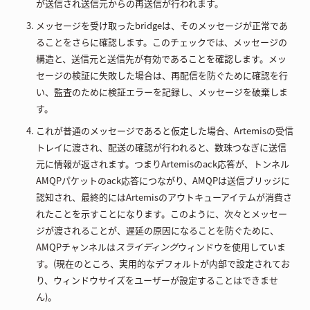
が送信され送信元からの再送信が行われます。
メッセージを受け取ったbridgeは、そのメッセージが正常であ
ることをさらに確認します。このチェックでは、メッセージの
構造と、送信元と送信先が有効であることを確認します。メッ
セージの検証に失敗した場合は、再配信を防ぐために確認を行
い、監査のために検証エラーを記録し、メッセージを破棄しま
す。
これが普通のメッセージであると仮定した場合、Artemisの受信
トレイに渡され、配送の確認が行われると、数珠つなぎに送信
元に情報が返されます。つまりArtemisのack応答が、トンネル
AMQPパケットのack応答につながり、AMQPは送信ブリッジに
認知され、最終的にはArtemisのアウトキューアイテムが消費さ
れたことを示すことになります。このように、次々とメッセー
ジが渡されることが、遅延の原因になることを防ぐために、
AMQPチャンネルは
スライディング
ウィンドウを使用していま
す。(現在のところ、実用的なデフォルトが内部で設定されてお
り、ウィンドウサイズをユーザーが設定することはできませ
ん)。