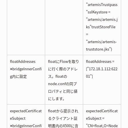
"artemisTrustpass
"sslKeystore =
"artemis/artemis.j
ks"trustStoreFile
=
"artemis/artemis-
truststore.jks"}
floatAddresses
floatにFlowを取り
floatAddresses =
※bridgeInnerConfi
に行く際のアドレ
["172.18.1.112:622
g内に設定
ス。floatの
01"]
node.confの同プ
ロパティと同じ値
にします。
expectedCertificat
floatから提示され
expectedCertificat
eSubject
るクライアント証
eSubject =
※bridgeInnerConfi
明書内のX500に含
"CN=float,O=Node